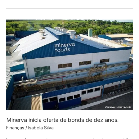
setores
e
exportadores
habilitados
para
linha
de
crédito
de
R$
15
bilhões
do
governo
federal
Minerva inicia oferta de bonds de dez anos.
Finanças
/
Isabela Silva