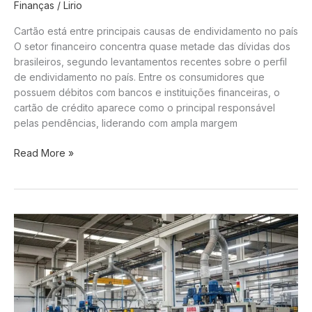
Finanças
/
Lirio
resgates
de
Cartão está entre principais causas de endividamento no país
quase
O setor financeiro concentra quase metade das dívidas dos
R$
brasileiros, segundo levantamentos recentes sobre o perfil
50
de endividamento no país. Entre os consumidores que
bilhões
possuem débitos com bancos e instituições financeiras, o
em
cartão de crédito aparece como o principal responsável
dois
pelas pendências, liderando com ampla margem
meses
Setor
Read More »
financeiro:
Cartão
de
crédito
lidera
metade
das
dívidas
dos
brasileiros