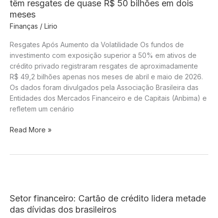
têm resgates de quase R$ 50 bilhões em dois
meses
Finanças
/
Lirio
Resgates Após Aumento da Volatilidade Os fundos de
investimento com exposição superior a 50% em ativos de
crédito privado registraram resgates de aproximadamente
R$ 49,2 bilhões apenas nos meses de abril e maio de 2026.
Os dados foram divulgados pela Associação Brasileira das
Entidades dos Mercados Financeiro e de Capitais (Anbima) e
refletem um cenário
Fundos
Read More »
de
crédito
com
exposição
acima
de
Setor financeiro: Cartão de crédito lidera metade
50%
das dívidas dos brasileiros
têm