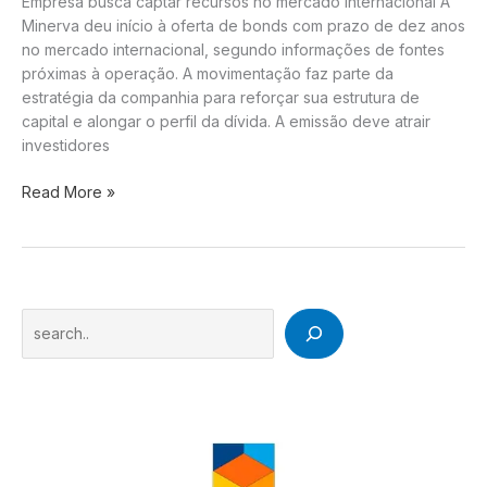
Empresa busca captar recursos no mercado internacional A
Minerva deu início à oferta de bonds com prazo de dez anos
no mercado internacional, segundo informações de fontes
próximas à operação. A movimentação faz parte da
estratégia da companhia para reforçar sua estrutura de
capital e alongar o perfil da dívida. A emissão deve atrair
investidores
Minerva
Read More »
inicia
oferta
de
bonds
de
Search
dez
anos.