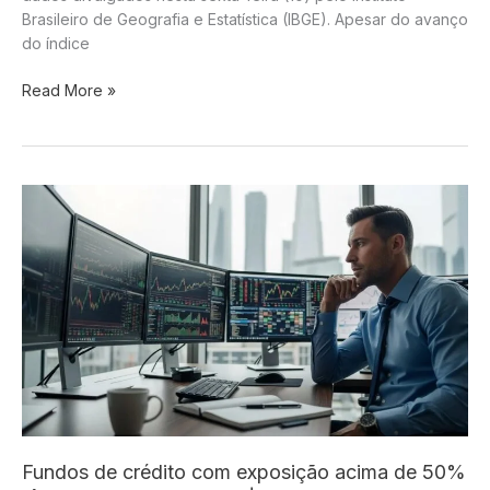
Brasileiro de Geografia e Estatística (IBGE). Apesar do avanço
do índice
Inflação
Read More »
dos
alimentos
recua
em
junho,
mas
hortaliças
acumulam
fortes
altas
no
primeiro
semestre
Fundos de crédito com exposição acima de 50%