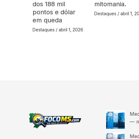
dos 188 mil
mitomania.
pontos e dólar
Destaques
/
abril 1, 
em queda
Destaques
/
abril 1, 2026
Med
— m
Med