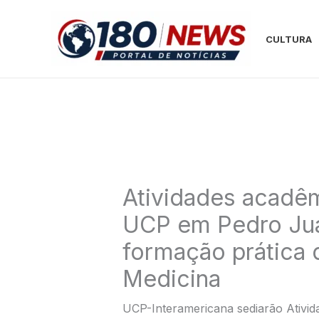
Ir
para
CULTURA
o
conteúdo
Atividades acadêm
UCP em Pedro Jua
formação prática 
Medicina
UCP-Interamericana sediarão Ativid