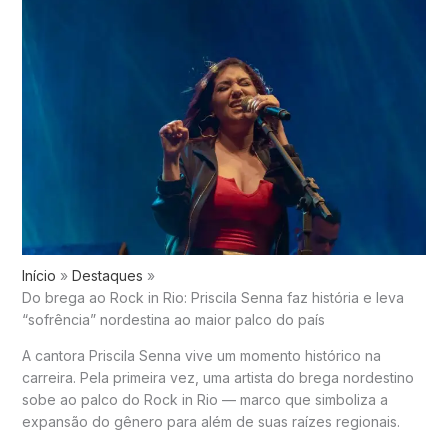
Início
Destaques
Do brega ao Rock in Rio: Priscila Senna faz história e leva
“sofrência” nordestina ao maior palco do país
A cantora
Priscila Senna
vive um momento histórico na
carreira. Pela primeira vez, uma artista do brega nordestino
sobe ao palco do
Rock in Rio
— marco que simboliza a
expansão do gênero para além de suas raízes regionais.