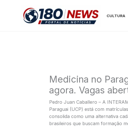
Ir
para
CULTURA
o
conteúdo
Medicina no Para
agora. Vagas aber
Pedro Juan Caballero – A INTERAM
Paraguai (UCP) está com matrículas
consolida como uma alternativa cad
brasileiros que buscam formação méd