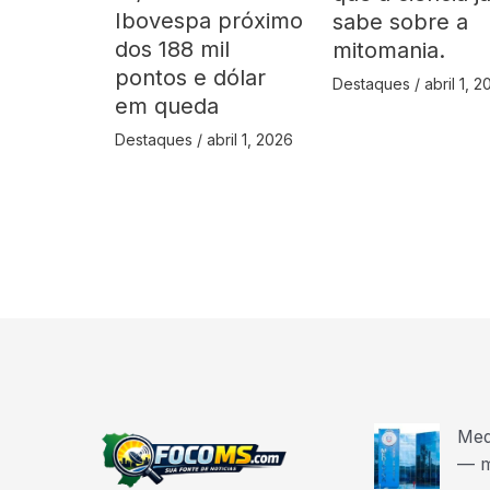
Ibovespa próximo
sabe sobre a
dos 188 mil
mitomania.
pontos e dólar
Destaques
/
abril 1, 
em queda
Destaques
/
abril 1, 2026
Med
— m