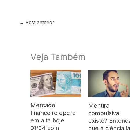
←
Post anterior
Veja Também
Mercado
Mentira
financeiro opera
compulsiva
em alta hoje
existe? Entend
01/04 com
que a ciência j