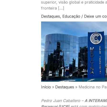
superior, visão global e praticidad
fronteira […]
Destaques
,
Educação
/
Deixe um co
Início
Destaques
Medicina no Pa
Pedro Juan Caballero –
A INTERAME
Paraguai (UCP)
está com matrículas 