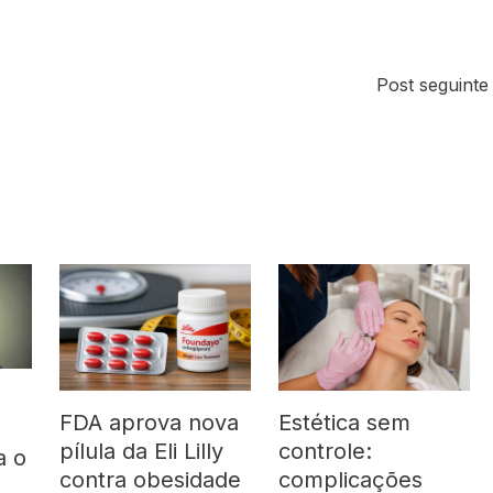
Post seguint
FDA aprova nova
Estética sem
pílula da Eli Lilly
controle:
a o
contra obesidade
complicações
á