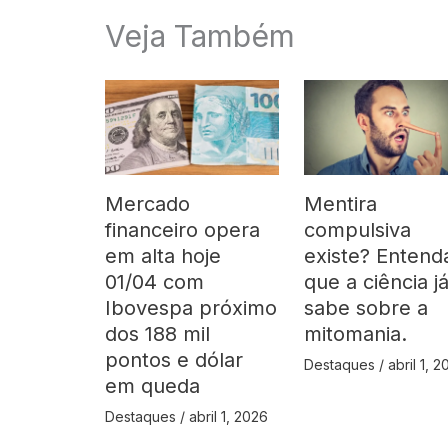
Veja Também
Mercado
Mentira
financeiro opera
compulsiva
em alta hoje
existe? Entend
01/04 com
que a ciência j
Ibovespa próximo
sabe sobre a
dos 188 mil
mitomania.
pontos e dólar
Destaques
/
abril 1, 
em queda
Destaques
/
abril 1, 2026