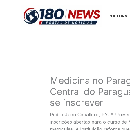
Ir
para
CULTURA
o
conteúdo
Medicina no Parag
Central do Paragu
se inscrever
Pedro Juan Caballero, PY. A Univer
inscrições abertas para o curso de M
matrículas. A instituição reforça q