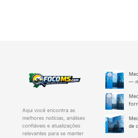
Med
— m
Med
for
Aqui você encontra as
melhores notícias, análises
Med
confiáveis e atualizações
de 
relevantes para se manter