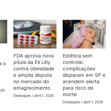
FDA aprova nova
Estética sem
pílula da Eli Lilly
controle:
a o
contra obesidade
complicações
á
e amplia disputa
disparam em SP e
no mercado do
acendem alerta
emagrecimento
para risco de
2026
morte
Destaques
/
abril 1, 2026
Destaques
/
abril 1, 2026