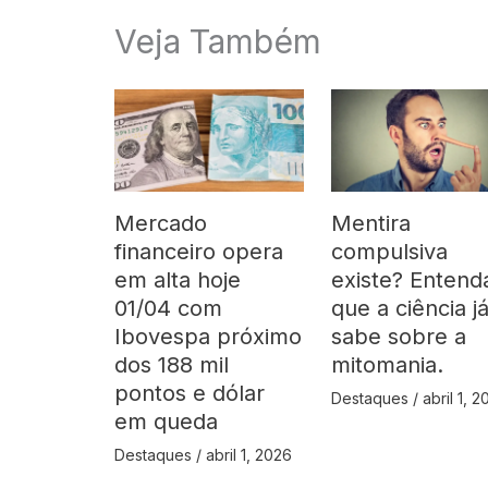
Veja Também
Mercado
Mentira
financeiro opera
compulsiva
em alta hoje
existe? Entend
01/04 com
que a ciência j
Ibovespa próximo
sabe sobre a
dos 188 mil
mitomania.
pontos e dólar
Destaques
/
abril 1, 
em queda
Destaques
/
abril 1, 2026