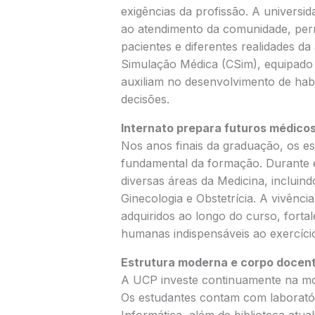
exigências da profissão. A universi
ao atendimento da comunidade, per
pacientes e diferentes realidades d
Simulação Médica (CSim), equipado 
auxiliam no desenvolvimento de habil
decisões.
Internato prepara futuros médicos
Nos anos finais da graduação, os es
fundamental da formação. Durante 
diversas áreas da Medicina, incluindo
Ginecologia e Obstetrícia. A vivênc
adquiridos ao longo do curso, forta
humanas indispensáveis ao exercício
Estrutura moderna e corpo docent
A UCP investe continuamente na mo
Os estudantes contam com laboratór
Informática, além de biblioteca atua