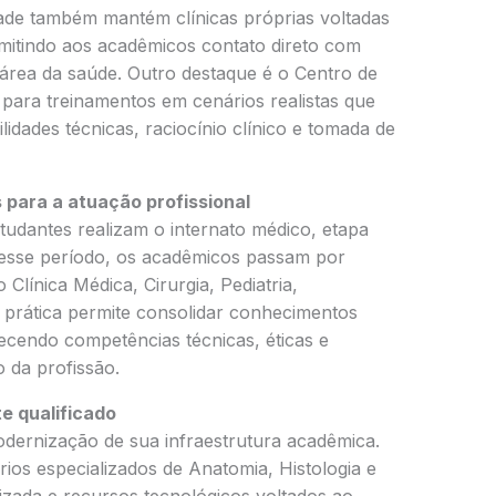
dade também mantém clínicas próprias voltadas
mitindo aos acadêmicos contato direto com
a área da saúde. Outro destaque é o Centro de
para treinamentos em cenários realistas que
idades técnicas, raciocínio clínico e tomada de
 para a atuação profissional
tudantes realizam o internato médico, etapa
esse período, os acadêmicos passam por
 Clínica Médica, Cirurgia, Pediatria,
ia prática permite consolidar conhecimentos
lecendo competências técnicas, éticas e
 da profissão.
e qualificado
dernização de sua infraestrutura acadêmica.
ios especializados de Anatomia, Histologia e
lizada e recursos tecnológicos voltados ao