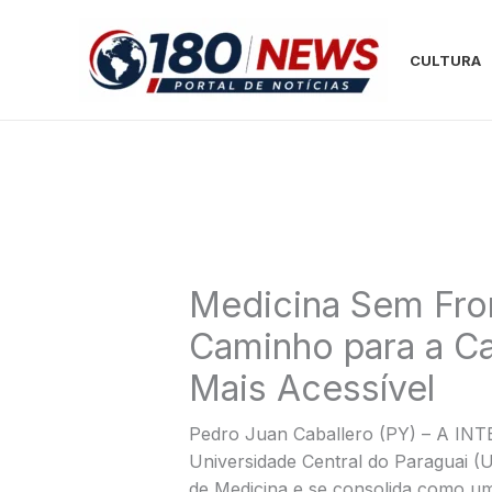
Ir
para
CULTURA
o
conteúdo
Medicina Sem Fron
Caminho para a Ca
Mais Acessível
Pedro Juan Caballero (PY) – A I
Universidade Central do Paraguai (
de Medicina e se consolida como um