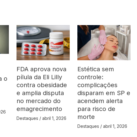
FDA aprova nova
Estética sem
pílula da Eli Lilly
controle:
a o
contra obesidade
complicações
á
e amplia disputa
disparam em SP e
no mercado do
acendem alerta
emagrecimento
para risco de
2026
morte
Destaques
/
abril 1, 2026
Destaques
/
abril 1, 2026