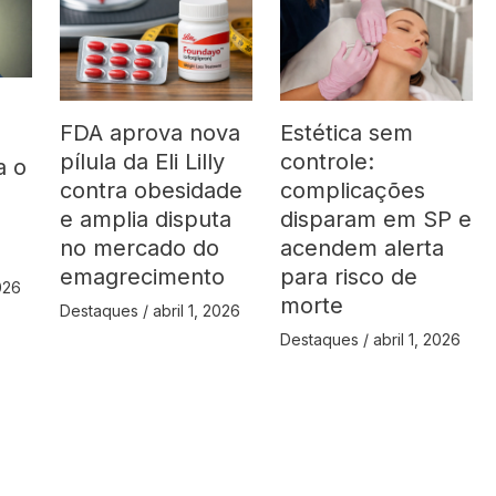
FDA aprova nova
Estética sem
pílula da Eli Lilly
controle:
a o
contra obesidade
complicações
á
e amplia disputa
disparam em SP e
no mercado do
acendem alerta
emagrecimento
para risco de
2026
morte
Destaques
/
abril 1, 2026
Destaques
/
abril 1, 2026