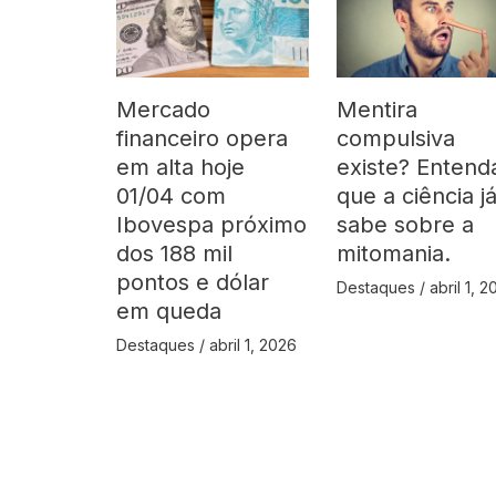
Mercado
Mentira
financeiro opera
compulsiva
em alta hoje
existe? Entend
01/04 com
que a ciência j
Ibovespa próximo
sabe sobre a
dos 188 mil
mitomania.
pontos e dólar
Destaques
/
abril 1, 
em queda
Destaques
/
abril 1, 2026