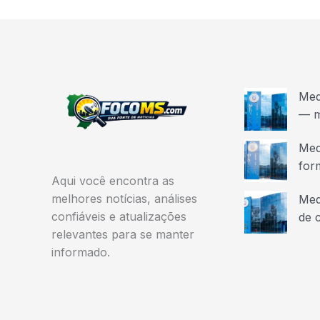
Med
— m
Med
for
Aqui você encontra as
melhores notícias, análises
Med
confiáveis e atualizações
de 
relevantes para se manter
informado.