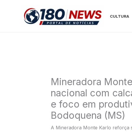
Ir
para
CULTURA
o
conteúdo
Mineradora Monte 
nacional com calcá
e foco em produt
Bodoquena (MS)
A Mineradora Monte Karlo reforça s