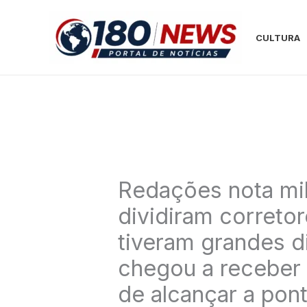
Ir
para
CULTURA
o
conteúdo
Redações nota mi
dividiram corretor
tiveram grandes d
chegou a receber 
de alcançar a po