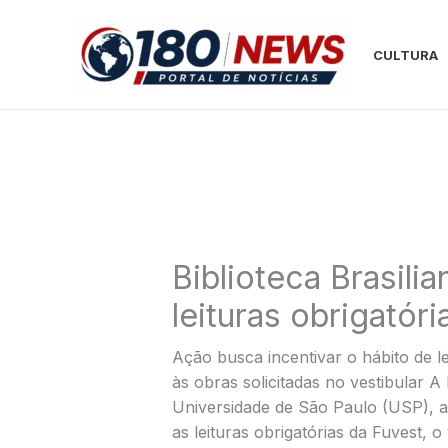
Ir
para
CULTURA
o
conteúdo
Biblioteca Brasil
leituras obrigatór
Ação busca incentivar o hábito de le
às obras solicitadas no vestibular A 
Universidade de São Paulo (USP), a
as leituras obrigatórias da Fuvest, o