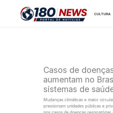
Ir
para
CULTURA
o
conteúdo
Casos de doenças 
aumentam no Bras
sistemas de saúd
Mudanças climáticas e maior circul
pressionam unidades públicas e priva
nos casos de doenças respiratória