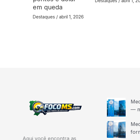
Destaques
/
abril 1, 
em queda
Destaques
/
abril 1, 2026
Med
— m
Med
for
Aqui você encontra as