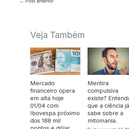
←
Post anterior
Veja Também
Mercado
Mentira
financeiro opera
compulsiva
em alta hoje
existe? Entend
01/04 com
que a ciência j
Ibovespa próximo
sabe sobre a
dos 188 mil
mitomania.
pontos e dólar