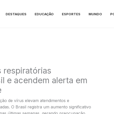
DESTAQUES
EDUCAÇÃO
ESPORTES
MUNDO
P
respiratórias
il e acendem alerta em
e
ação de vírus elevam atendimentos e
das. O Brasil registra um aumento significativo
s nas últimas semanas, gerando preocupação