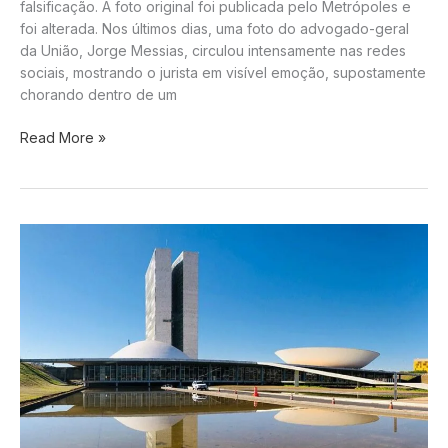
falsificação. A foto original foi publicada pelo Metrópoles e
foi alterada. Nos últimos dias, uma foto do advogado-geral
da União, Jorge Messias, circulou intensamente nas redes
sociais, mostrando o jurista em visível emoção, supostamente
chorando dentro de um
#FAKE:
Read More »
Foto
de
Jorge
Messias
Chorando
em
Carro
Após
Rejeição
no
Senado
é
Montagem