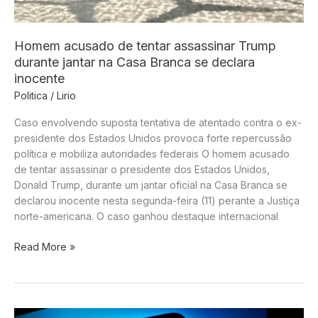
chineses
Homem acusado de tentar assassinar Trump
durante jantar na Casa Branca se declara
inocente
Politica
/
Lirio
Caso envolvendo suposta tentativa de atentado contra o ex-
presidente dos Estados Unidos provoca forte repercussão
política e mobiliza autoridades federais O homem acusado
de tentar assassinar o presidente dos Estados Unidos,
Donald Trump, durante um jantar oficial na Casa Branca se
declarou inocente nesta segunda-feira (11) perante a Justiça
norte-americana. O caso ganhou destaque internacional
Homem
Read More »
acusado
de
tentar
assassinar