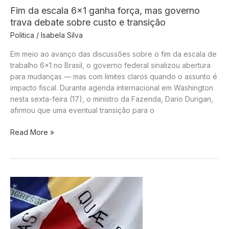
Bolsonaro
Fim da escala 6×1 ganha força, mas governo
por
trava debate sobre custo e transição
difamação
Politica
/
Isabela Silva
contra
Tabata
Em meio ao avanço das discussões sobre o fim da escala de
Amaral
trabalho 6×1 no Brasil, o governo federal sinalizou abertura
e
para mudanças — mas com limites claros quando o assunto é
caso
impacto fiscal. Durante agenda internacional em Washington
avança
nesta sexta-feira (17), o ministro da Fazenda, Dario Durigan,
no
afirmou que uma eventual transição para o
STF
Fim
Read More »
da
escala
6×1
ganha
força,
mas
governo
trava