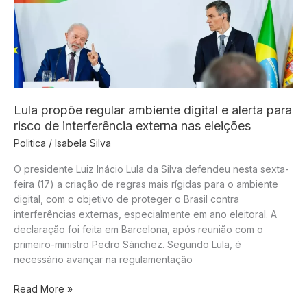
reacende
disputa
às
vésperas
das
eleições
Lula propõe regular ambiente digital e alerta para
risco de interferência externa nas eleições
Politica
/
Isabela Silva
O presidente Luiz Inácio Lula da Silva defendeu nesta sexta-
feira (17) a criação de regras mais rígidas para o ambiente
digital, com o objetivo de proteger o Brasil contra
interferências externas, especialmente em ano eleitoral. A
declaração foi feita em Barcelona, após reunião com o
primeiro-ministro Pedro Sánchez. Segundo Lula, é
necessário avançar na regulamentação
Lula
Read More »
propõe