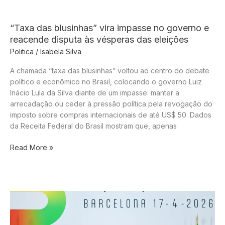
ao
Projeto
que
“Taxa das blusinhas” vira impasse no governo e
Reduz
reacende disputa às vésperas das eleições
Pena
Politica
/
Isabela Silva
de
Condenados
A chamada “taxa das blusinhas” voltou ao centro do debate
por
político e econômico no Brasil, colocando o governo Luiz
Atos
Inácio Lula da Silva diante de um impasse: manter a
Golpistas
arrecadação ou ceder à pressão política pela revogação do
imposto sobre compras internacionais de até US$ 50. Dados
da Receita Federal do Brasil mostram que, apenas
“Taxa
Read More »
das
blusinhas”
vira
impasse
no
governo
e