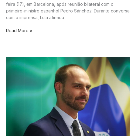
feira (17), em Barcelona, após reunião bilateral com o
primeiro-ministro espanhol Pedro Sánchez. Durante conversa
com a imprensa, Lula afirmou
Lula
Read More »
critica
política
de
armas
de
Bolsonaro
e
associa
medida
ao
fortalecimento
do
crime