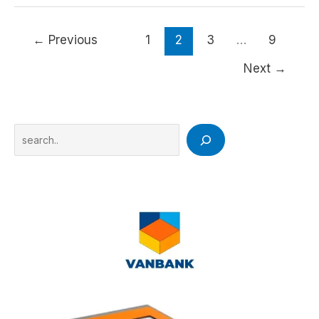
vira
campo
decisivo
←
Previous
1
2
3
…
9
e
pode
Next
→
definir
próxima
eleição
presidencial
Search
no
Brasil