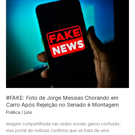
Trump
durante
jantar
na
Casa
Branca
se
declara
inocente
#FAKE: Foto de Jorge Messias Chorando em
Carro Após Rejeição no Senado é Montagem
Politica
/
Lirio
Imagem compartilhada nas redes sociais gerou confusão,
mas portal de notícias confirma que se trata de uma