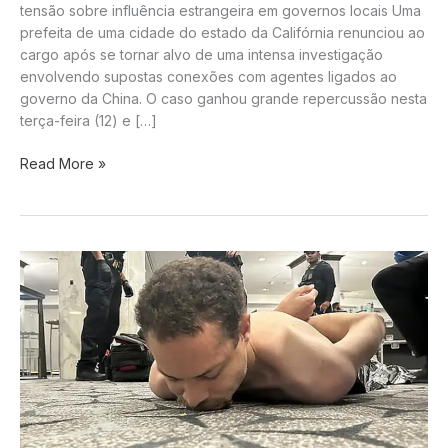
tensão sobre influência estrangeira em governos locais Uma
prefeita de uma cidade do estado da Califórnia renunciou ao
cargo após se tornar alvo de uma intensa investigação
envolvendo supostas conexões com agentes ligados ao
governo da China. O caso ganhou grande repercussão nesta
terça-feira (12) e […]
Prefeita
Read More »
de
cidade
na
Califórnia
renuncia
após
investigação
sobre
suposta
ligação
com
agentes