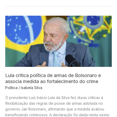
regular
ambiente
digital
e
alerta
para
risco
de
interferência
externa
nas
eleições
Lula critica política de armas de Bolsonaro e
associa medida ao fortalecimento do crime
Politica
/
Isabela Silva
O presidente Luiz Inácio Lula da Silva fez duras críticas à
flexibilização das regras de posse de armas adotada no
governo Jair Bolsonaro, afirmando que a medida acabou
beneficiando criminosos. A declaração foi dada nesta sexta-