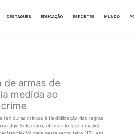
DESTAQUES
EDUCAÇÃO
ESPORTES
MUNDO
P
ca de armas de
ia medida ao
 crime
a fez duras críticas à flexibilização das regras
rno Jair Bolsonaro, afirmando que a medida
eclaração foi dada nesta sexta-feira (17), em