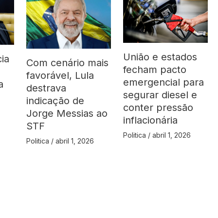
União e estados
ia
Com cenário mais
fecham pacto
favorável, Lula
emergencial para
a
destrava
segurar diesel e
indicação de
conter pressão
Jorge Messias ao
inflacionária
STF
Politica
/
abril 1, 2026
Politica
/
abril 1, 2026