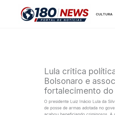
Ir
para
CULTURA
o
conteúdo
Lula critica políti
Bolsonaro e assoc
fortalecimento do
O presidente Luiz Inácio Lula da Silv
de posse de armas adotada no gove
acabou beneficiando criminosos. A d