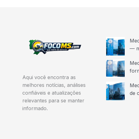
Med
— m
Med
for
Aqui você encontra as
melhores notícias, análises
Med
confiáveis e atualizações
de 
relevantes para se manter
informado.