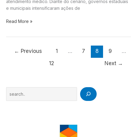
atendimento médico. Diante do cenário, governos estaduais
e municipais intensificaram ações de
Casos
Read More »
de
dengue
continuam
em
←
Previous
1
…
7
8
9
…
alta
e
12
Next
→
preocupam
autoridades
sanitárias
Search