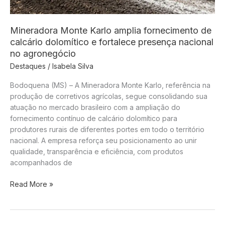
Eu
herdei
apenas
Mineradora Monte Karlo amplia fornecimento de
duas
calcário dolomítico e fortalece presença nacional
coisas
no agronegócio
do
Destaques
/
Isabela Silva
meu
pai:
Bodoquena (MS) – A Mineradora Monte Karlo, referência na
dignidade
produção de corretivos agrícolas, segue consolidando sua
e
atuação no mercado brasileiro com a ampliação do
honra.
fornecimento contínuo de calcário dolomítico para
produtores rurais de diferentes portes em todo o território
nacional. A empresa reforça seu posicionamento ao unir
qualidade, transparência e eficiência, com produtos
acompanhados de
Mineradora
Read More »
Monte
Karlo
amplia