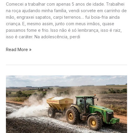
Comecei a trabalhar com apenas 5 anos de idade. Trabalhei
na roça ajudando minha família, vendi sorvete em carrinho de
mão, engraxei sapatos, carpi terrenos… fui boia-fria ainda
criança. E, mesmo assim, junto com meus irmãos, quase
passamos fome e frio. Isso não é só lembrança, isso é raiz,
isso é caráter. Na adolescência, perdi
Há
Read More »
homens
que
não
herdaram
nada.
Nem
sobrenome
forte,
nem
riqueza,
nem
privilégio.