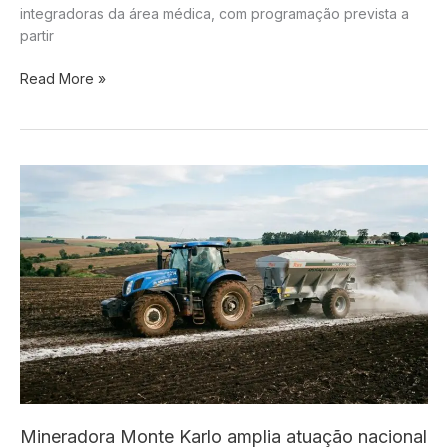
integradoras da área médica, com programação prevista a
partir
Atividades
Read More »
acadêmicas
integradoras
da
UCP
em
Pedro
Juan
Caballero
reforçam
a
formação
prática
dos
estudantes
de
Medicina
Mineradora Monte Karlo amplia atuação nacional