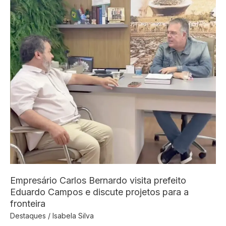
de
alta
pureza
e
laudo
técnico
completo
Bodoquena
(MS)
Empresário Carlos Bernardo visita prefeito
Eduardo Campos e discute projetos para a
fronteira
Destaques
/
Isabela Silva