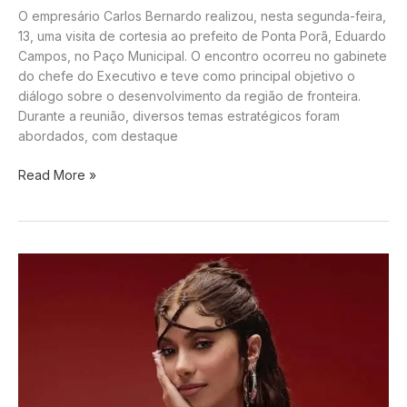
O empresário Carlos Bernardo realizou, nesta segunda-feira,
13, uma visita de cortesia ao prefeito de Ponta Porã, Eduardo
Campos, no Paço Municipal. O encontro ocorreu no gabinete
do chefe do Executivo e teve como principal objetivo o
diálogo sobre o desenvolvimento da região de fronteira.
Durante a reunião, diversos temas estratégicos foram
abordados, com destaque
Empresário
Read More »
Carlos
Bernardo
visita
prefeito
Eduardo
Campos
e
discute
projetos
para
a