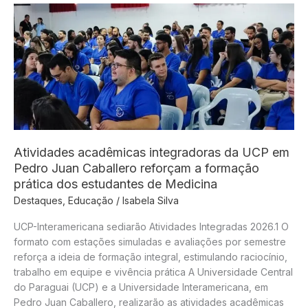
fornecimento
de
calcário
dolomítico
e
fortalece
presença
nacional
no
agronegócio
Atividades acadêmicas integradoras da UCP em
Pedro Juan Caballero reforçam a formação
prática dos estudantes de Medicina
Destaques
,
Educação
/
Isabela Silva
UCP-Interamericana sediarão Atividades Integradas 2026.1 O
formato com estações simuladas e avaliações por semestre
reforça a ideia de formação integral, estimulando raciocínio,
trabalho em equipe e vivência prática A Universidade Central
do Paraguai (UCP) e a Universidade Interamericana, em
Pedro Juan Caballero, realizarão as atividades acadêmicas