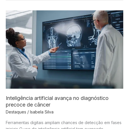
com
anúncio
misterioso
e
movimenta
redes
sociais
Inteligência artificial avança no diagnóstico
precoce de câncer
Destaques
/
Isabela Silva
Ferramentas digitais ampliam chances de detecção em fases
iniciais O uso de inteligência artificial tem avançado