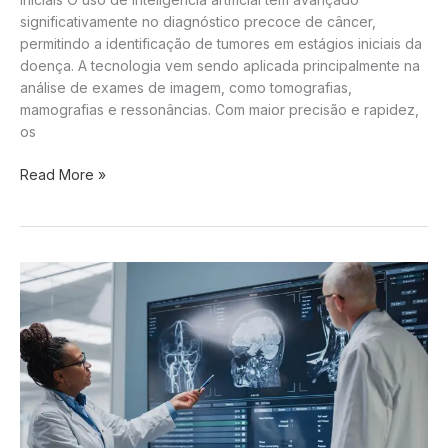
significativamente no diagnóstico precoce de câncer,
permitindo a identificação de tumores em estágios iniciais da
doença. A tecnologia vem sendo aplicada principalmente na
análise de exames de imagem, como tomografias,
mamografias e ressonâncias. Com maior precisão e rapidez,
os
Inteligência
Read More »
artificial
avança
no
diagnóstico
precoce
de
câncer