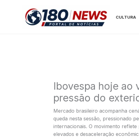
Ir
para
CULTURA
o
conteúdo
Ibovespa hoje ao 
pressão do exterio
Mercado brasileiro acompanha cená
queda nesta sessão, pressionado p
internacionais. O movimento reflete
elevados e desaceleração econômica