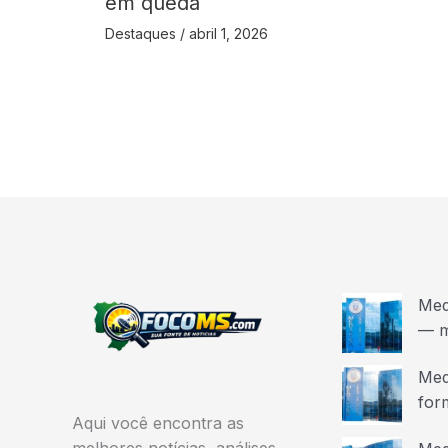
em queda
Destaques
/
abril 1, 2026
Med
— m
Med
for
Aqui você encontra as