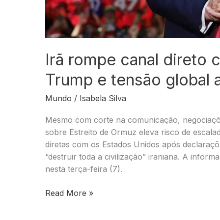
Irã rompe canal diret
Trump e tensão global
Mundo
/
Isabela Silva
Mesmo com corte na comunicação, negociaçõ
sobre Estreito de Ormuz eleva risco de escalad
diretas com os Estados Unidos após declara
“destruir toda a civilização” iraniana. A infor
nesta terça-feira (7).
Irã
Read More »
rompe
canal