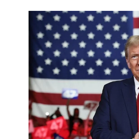
atinge
nível
histórico
e
supera
choques
do
passado,
alerta
agência
internacional