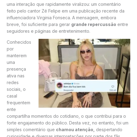
uma interação que rapidamente viralizou: um comentário
feito pelo cantor
Zé Felipe
em uma publicação recente da
influenciadora
Virginia Fonseca
. A mensagem, embora
breve, foi suficiente para gerar
grande repercussão
entre
seguidores e páginas de entretenimento.
Conhecidos
por
manterem
uma
presença
ativa nas
redes
sociais, o
casal
frequentem
ente
compartilha momentos do cotidiano, o que contribui para o
forte engajamento do público. Desta vez, no entanto, foi um
simples comentário que
chamou atenção,
despertando
curiosidade e diversas interpretações por parte dos fãs.