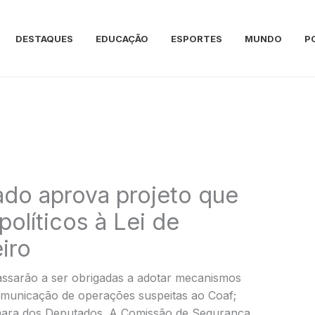
DESTAQUES
EDUCAÇÃO
ESPORTES
MUNDO
P
do aprova projeto que
olíticos à Lei de
iro
assarão a ser obrigadas a adotar mecanismos
omunicação de operações suspeitas ao Coaf;
mara dos Deputados. A Comissão de Segurança