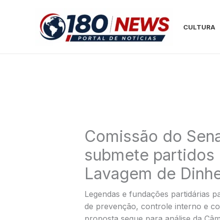
Ir
para
CULTURA
o
conteúdo
Comissão do Sena
submete partidos p
Lavagem de Dinhe
Legendas e fundações partidárias p
de prevenção, controle interno e c
proposta segue para análise da Câ