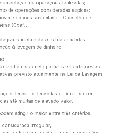
ocumentação de operações realizadas;
to de operações consideradas atípicas;
movimentações suspeitas ao Conselho de
iras (Coaf).
ntegrar oficialmente o rol de entidades
enção à lavagem de dinheiro.
to
eto também submete partidos e fundações ao
tivas previsto atualmente na Lei de Lavagem
ações legais, as legendas poderão sofrer
ias até multas de elevado valor.
odem atingir o maior entre três critérios:
considerada irregular;
 que poderia ser obtido — com a operação;