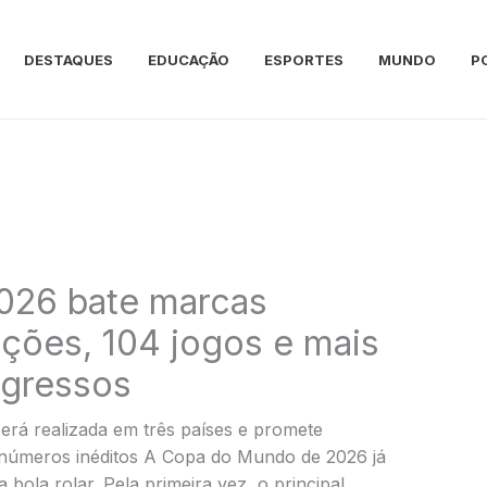
DESTAQUES
EDUCAÇÃO
ESPORTES
MUNDO
P
026 bate marcas
eções, 104 jogos e mais
ngressos
será realizada em três países e promete
 números inéditos A Copa do Mundo de 2026 já
 bola rolar. Pela primeira vez, o principal