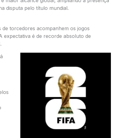
 e maior alcance global, ampliando a presença
a disputa pelo título mundial.
es de torcedores acompanhem os jogos
A expectativa é de recorde absoluto de
.
rá
elos
o