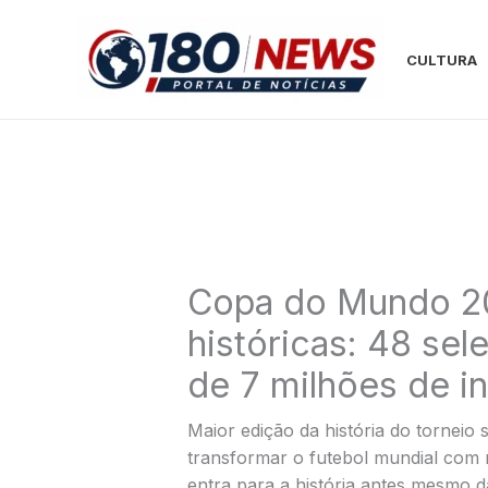
Ir
para
CULTURA
o
conteúdo
Copa do Mundo 2
históricas: 48 sel
de 7 milhões de i
Maior edição da história do torneio 
transformar o futebol mundial com
entra para a história antes mesmo da