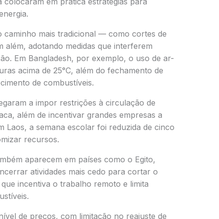
á colocaram em prática estratégias para
energia.
caminho mais tradicional — como cortes de
m além, adotando medidas que interferem
ação. Em
Bangladesh
, por exemplo, o uso de ar-
aturas acima de 25°C, além do fechamento de
ecimento de combustíveis.
egaram a impor restrições à circulação de
ca, além de incentivar grandes empresas a
Em
Laos
, a semana escolar foi reduzida de cinco
mizar recursos.
 também aparecem em países como o
Egito
,
cerrar atividades mais cedo para cortar o
, que incentiva o trabalho remoto e limita
stíveis.
nível de preços, com limitação no reajuste de