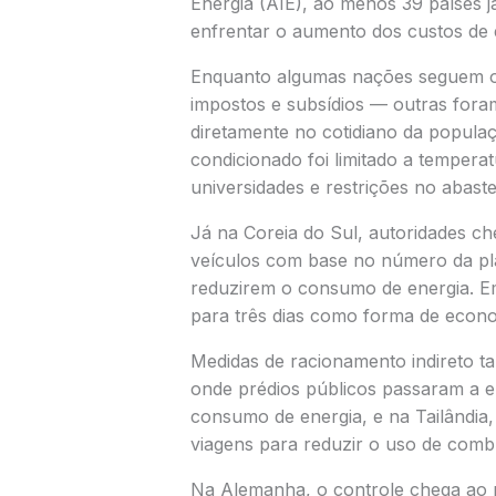
Energia
(AIE), ao menos 39 países j
enfrentar o aumento dos custos de 
Enquanto algumas nações seguem o 
impostos e subsídios — outras fora
diretamente no cotidiano da popul
condicionado foi limitado a temper
universidades e restrições no abast
Já na
Coreia do Sul
, autoridades ch
veículos com base no número da pla
reduzirem o consumo de energia. 
para três dias como forma de econo
Medidas de racionamento indireto
onde prédios públicos passaram a en
consumo de energia, e na
Tailândia
viagens para reduzir o uso de combu
Na
Alemanha
, o controle chega ao 