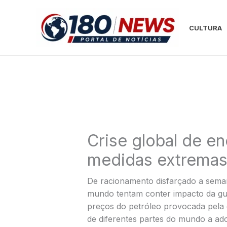
Ir
para
CULTURA
o
conteúdo
Crise global de en
medidas extremas 
De racionamento disfarçado a seman
mundo tentam conter impacto da gu
preços do petróleo provocada pela
de diferentes partes do mundo a ad