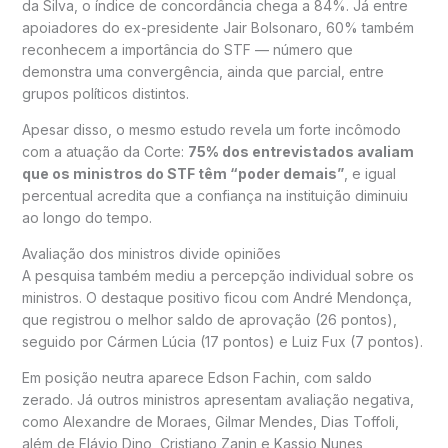
da Silva
, o índice de concordância chega a 84%. Já entre
apoiadores do ex-presidente
Jair Bolsonaro
, 60% também
reconhecem a importância do STF — número que
demonstra uma convergência, ainda que parcial, entre
grupos políticos distintos.
Apesar disso, o mesmo estudo revela um forte incômodo
com a atuação da Corte:
75% dos entrevistados avaliam
que os ministros do STF têm “poder demais”
, e igual
percentual acredita que a confiança na instituição diminuiu
ao longo do tempo.
Avaliação dos ministros divide opiniões
A pesquisa também mediu a percepção individual sobre os
ministros. O destaque positivo ficou com
André Mendonça
,
que registrou o melhor saldo de aprovação (26 pontos),
seguido por
Cármen Lúcia
(17 pontos) e
Luiz Fux
(7 pontos).
Em posição neutra aparece
Edson Fachin
, com saldo
zerado. Já outros ministros apresentam avaliação negativa,
como
Alexandre de Moraes
,
Gilmar Mendes
,
Dias Toffoli
,
além de
Flávio Dino
,
Cristiano Zanin
e
Kassio Nunes