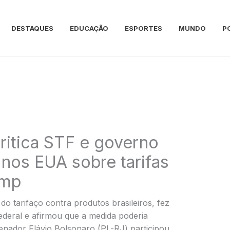
DESTAQUES
EDUCAÇÃO
ESPORTES
MUNDO
P
critica STF e governo
 nos EUA sobre tarifas
ump
 tarifaço contra produtos brasileiros, fez
ederal e afirmou que a medida poderia
senador Flávio Bolsonaro (PL-RJ) participou