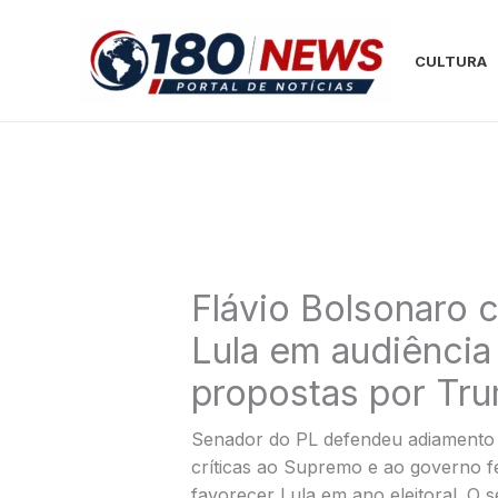
Ir
para
CULTURA
o
conteúdo
Flávio Bolsonaro 
Lula em audiência
propostas por Tr
Senador do PL defendeu adiamento do
críticas ao Supremo e ao governo f
favorecer Lula em ano eleitoral. O 