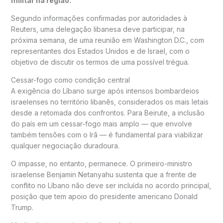
militar na região.
Segundo informações confirmadas por autoridades à
Reuters, uma delegação libanesa deve participar, na
próxima semana, de uma reunião em
Washington D.C.
, com
representantes dos
Estados Unidos
e de Israel, com o
objetivo de discutir os termos de uma possível trégua.
Cessar-fogo como condição central
A exigência do Líbano surge após intensos bombardeios
israelenses no território libanês, considerados os mais letais
desde a retomada dos confrontos. Para Beirute, a inclusão
do país em um cessar-fogo mais amplo — que envolve
também tensões com o Irã — é fundamental para viabilizar
qualquer negociação duradoura.
O impasse, no entanto, permanece. O primeiro-ministro
israelense
Benjamin Netanyahu
sustenta que a frente de
conflito no Líbano não deve ser incluída no acordo principal,
posição que tem apoio do presidente americano
Donald
Trump
.