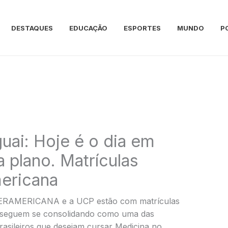
DESTAQUES
EDUCAÇÃO
ESPORTES
MUNDO
P
uai: Hoje é o dia em
 plano. Matrículas
mericana
TERAMERICANA e a UCP estão com matrículas
e seguem se consolidando como uma das
rasileiros que desejam cursar Medicina no