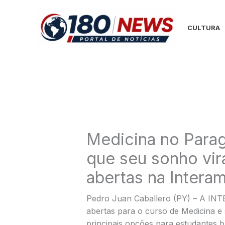
Ir
para
CULTURA
o
conteúdo
Medicina no Parag
que seu sonho vira
abertas na Intera
Pedro Juan Caballero (PY) – A IN
abertas para o curso de Medicina 
principais opções para estudantes b