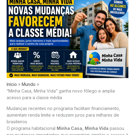
Início
Mundo
“Minha Casa, Minha Vida” ganha novo fôlego e amplia
acesso para a classe média
Mudanças recentes no programa facilitam financiamento,
aumentam renda limite e reduzem juros para milhares de
brasileiros
O programa habitacional
Minha Casa, Minha Vida
passou
por mudanças importantes que prometem ampliar o acesso à