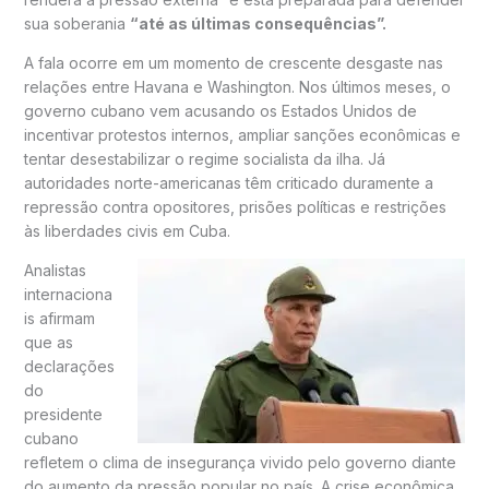
sua soberania
“até as últimas consequências”.
A fala ocorre em um momento de crescente desgaste nas
relações entre Havana e Washington. Nos últimos meses, o
governo cubano vem acusando os Estados Unidos de
incentivar protestos internos, ampliar sanções econômicas e
tentar desestabilizar o regime socialista da ilha. Já
autoridades norte-americanas têm criticado duramente a
repressão contra opositores, prisões políticas e restrições
às liberdades civis em Cuba.
Analistas
internaciona
is afirmam
que as
declarações
do
presidente
cubano
refletem o clima de insegurança vivido pelo governo diante
do aumento da pressão popular no país. A crise econômica,