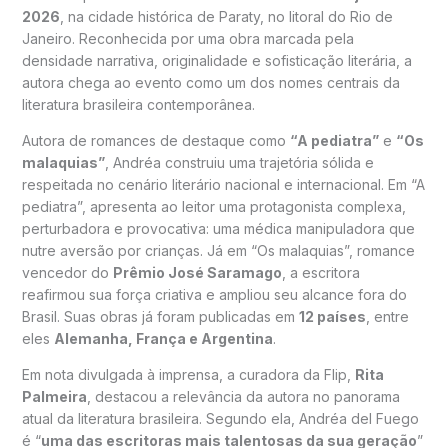
2026
, na cidade histórica de Paraty, no litoral do Rio de
Janeiro. Reconhecida por uma obra marcada pela
densidade narrativa, originalidade e sofisticação literária, a
autora chega ao evento como um dos nomes centrais da
literatura brasileira contemporânea.
Autora de romances de destaque como
“A pediatra”
e
“Os
malaquias”
, Andréa construiu uma trajetória sólida e
respeitada no cenário literário nacional e internacional. Em “A
pediatra”, apresenta ao leitor uma protagonista complexa,
perturbadora e provocativa: uma médica manipuladora que
nutre aversão por crianças. Já em “Os malaquias”, romance
vencedor do
Prêmio José Saramago
, a escritora
reafirmou sua força criativa e ampliou seu alcance fora do
Brasil. Suas obras já foram publicadas em
12 países
, entre
eles
Alemanha, França e Argentina
.
Em nota divulgada à imprensa, a curadora da Flip,
Rita
Palmeira
, destacou a relevância da autora no panorama
atual da literatura brasileira. Segundo ela, Andréa del Fuego
é “
uma das escritoras mais talentosas da sua geração
”