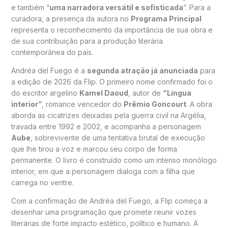
e também “
uma narradora versátil e sofisticada
”. Para a
curadora, a presença da autora no
Programa Principal
representa o reconhecimento da importância de sua obra e
de sua contribuição para a produção literária
contemporânea do país.
Andréa del Fuego é a
segunda atração já anunciada
para
a edição de 2026 da Flip. O primeiro nome confirmado foi o
do escritor argelino
Kamel Daoud
, autor de
“Língua
interior”
, romance vencedor do
Prêmio Goncourt
. A obra
aborda as cicatrizes deixadas pela guerra civil na Argélia,
travada entre 1992 e 2002, e acompanha a personagem
Aube
, sobrevivente de uma tentativa brutal de execução
que lhe tirou a voz e marcou seu corpo de forma
permanente. O livro é construído como um intenso monólogo
interior, em que a personagem dialoga com a filha que
carrega no ventre.
Com a confirmação de Andréa del Fuego, a Flip começa a
desenhar uma programação que promete reunir vozes
literárias de forte impacto estético, político e humano. A