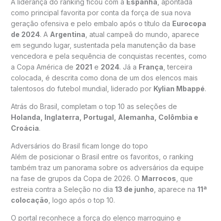
A liderança do ranking ficou com a
Espanha
, apontada
como principal favorita por conta da força de sua nova
geração ofensiva e pelo embalo após o título da
Eurocopa
de 2024
. A
Argentina
, atual campeã do mundo, aparece
em segundo lugar, sustentada pela manutenção da base
vencedora e pela sequência de conquistas recentes, como
a Copa América de
2021
e
2024
. Já a
França
, terceira
colocada, é descrita como dona de um dos elencos mais
talentosos do futebol mundial, liderado por
Kylian Mbappé
.
Atrás do Brasil, completam o top 10 as seleções de
Holanda, Inglaterra, Portugal, Alemanha, Colômbia e
Croácia
.
Adversários do Brasil ficam longe do topo
Além de posicionar o Brasil entre os favoritos, o ranking
também traz um panorama sobre os adversários da equipe
na fase de grupos da Copa de 2026. O
Marrocos
, que
estreia contra a Seleção no dia
13 de junho
, aparece na
11ª
colocação
, logo após o top 10.
O portal reconhece a força do elenco marroquino e