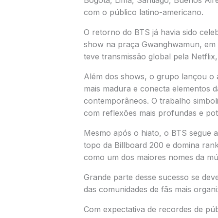
Bogotá, Lima, Santiago, Buenos Air
com o público latino-americano.
O retorno do BTS já havia sido cel
show na praça Gwanghwamun, em Se
teve transmissão global pela
Netflix
Além dos shows, o grupo lançou o
mais madura e conecta elementos da
contemporâneos. O trabalho simboli
com reflexões mais profundas e pot
Mesmo após o hiato, o BTS segue ac
topo da Billboard 200 e domina ran
como um dos maiores nomes da mús
Grande parte desse sucesso se dev
das comunidades de fãs mais organiz
Com expectativa de recordes de púb