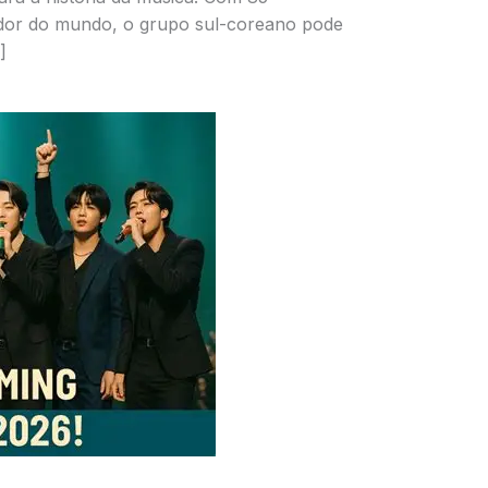
dor do mundo, o grupo sul-coreano pode
]