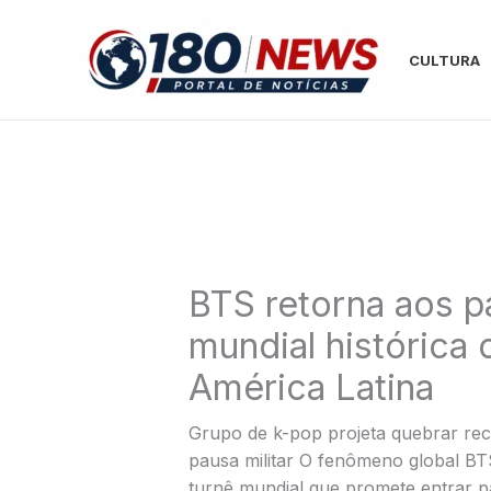
Ir
para
CULTURA
o
conteúdo
BTS retorna aos pa
mundial histórica
América Latina
Grupo de k-pop projeta quebrar rec
pausa militar O fenômeno global BTS
turnê mundial que promete entrar p