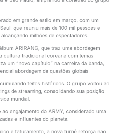
es e São Paulo, ampliando a conexão do grupo
ebrado em grande estilo em março, com um
ul, que reuniu mais de 100 mil pessoas e
, alcançando milhões de espectadores.
 álbum
ARIRANG
, que traz uma abordagem
 cultura tradicional coreana com temas
za um “novo capítulo” na carreira da banda,
encial abordagem de questões globais.
umulando feitos históricos. O grupo voltou ao
kings de streaming, consolidando sua posição
ica mundial.
e ao engajamento do
ARMY
, considerado uma
adas e influentes do planeta.
lico e faturamento, a nova turnê reforça não