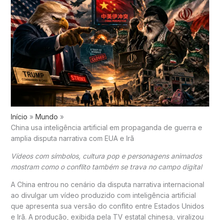
Início
Mundo
China usa inteligência artificial em propaganda de guerra e
amplia disputa narrativa com EUA e Irã
Vídeos com símbolos, cultura pop e personagens animados
mostram como o conflito também se trava no campo digital
A
China
entrou no cenário da disputa narrativa internacional
ao divulgar um vídeo produzido com inteligência artificial
que apresenta sua versão do conflito entre
Estados Unidos
e
Irã
. A produção, exibida pela TV estatal chinesa, viralizou