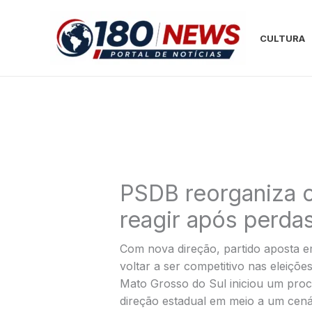
Ir
para
CULTURA
o
conteúdo
PSDB reorganiza 
reagir após perdas
Com nova direção, partido aposta 
voltar a ser competitivo nas eleiçõe
Mato Grosso do Sul iniciou um proc
direção estadual em meio a um cenár