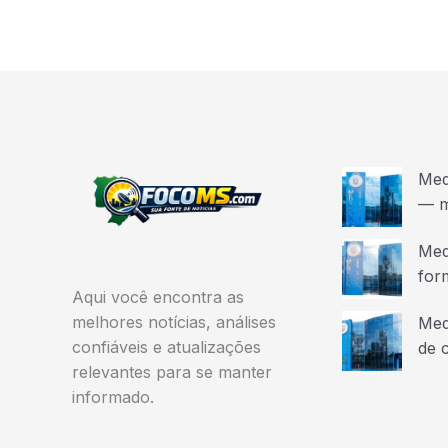
Med
— m
Med
for
Aqui você encontra as
melhores notícias, análises
Med
confiáveis e atualizações
de 
relevantes para se manter
informado.