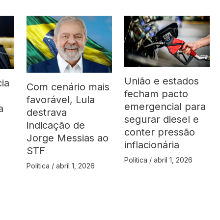
União e estados
ia
Com cenário mais
fecham pacto
favorável, Lula
emergencial para
a
destrava
segurar diesel e
indicação de
conter pressão
Jorge Messias ao
inflacionária
STF
Politica
/
abril 1, 2026
Politica
/
abril 1, 2026