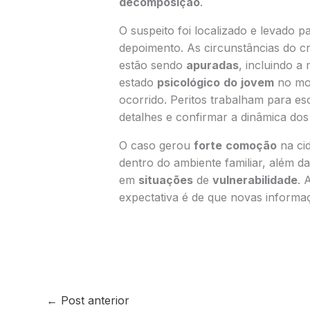
decomposição
.
O suspeito foi localizado e levado p
depoimento. As circunstâncias do c
estão sendo
apuradas
, incluindo a
estado
psicológico
do
jovem
no mo
ocorrido. Peritos trabalham para es
detalhes e confirmar a dinâmica dos 
O caso gerou
forte
comoção
na ci
dentro do ambiente familiar, além 
em
situações
de
vulnerabilidade
. 
expectativa é de que novas informa
←
Post anterior