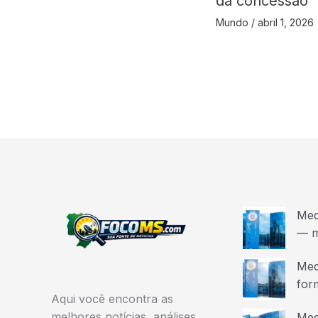
da concessão
Mundo
/
abril 1, 2026
Med
— m
Med
for
Aqui você encontra as
melhores notícias, análises
Med