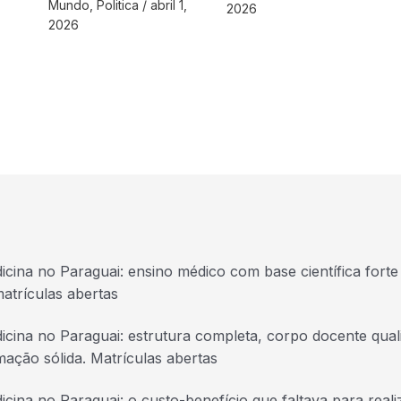
Mundo
,
Politica
/
abril 1,
2026
2026
icina no Paraguai: ensino médico com base científica forte 
atrículas abertas
icina no Paraguai: estrutura completa, corpo docente quali
mação sólida. Matrículas abertas
icina no Paraguai: o custo-benefício que faltava para real