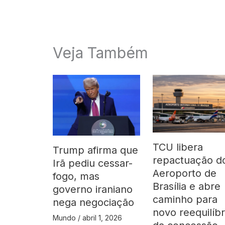
Veja Também
TCU libera
Trump afirma que
repactuação d
Irã pediu cessar-
Aeroporto de
fogo, mas
Brasília e abre
governo iraniano
caminho para
nega negociação
novo reequilíbr
Mundo
/
abril 1, 2026