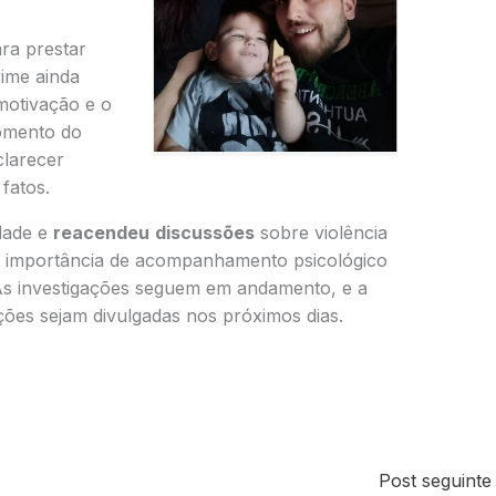
ara prestar
rime ainda
 motivação e o
mento do
clarecer
fatos.
dade e
reacendeu
discussões
sobre violência
da importância de acompanhamento psicológico
As investigações seguem em andamento, e a
ções sejam divulgadas nos próximos dias.
Post seguint