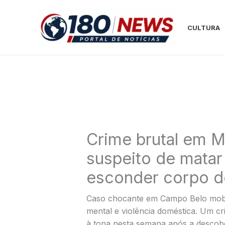
Ir
para
CULTURA
o
conteúdo
Crime brutal em M
suspeito de matar
esconder corpo d
Caso chocante em Campo Belo mobili
mental e violência doméstica. Um 
à tona nesta semana após a descob