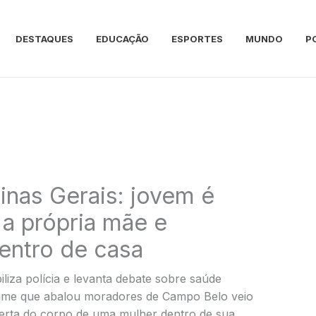
DESTAQUES
EDUCAÇÃO
ESPORTES
MUNDO
P
inas Gerais: jovem é
 a própria mãe e
entro de casa
za polícia e levanta debate sobre saúde
crime que abalou moradores de Campo Belo veio
erta do corpo de uma mulher dentro de sua