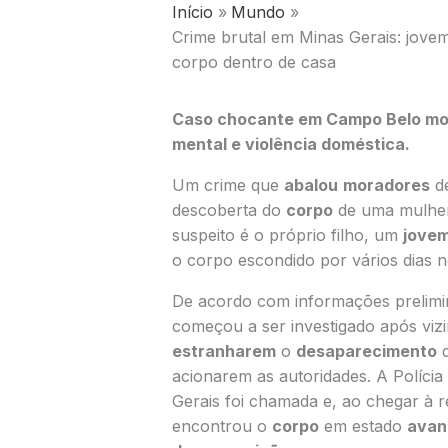
Início
Mundo
Crime brutal em Minas Gerais: jove
corpo dentro de casa
Caso chocante em Campo Belo mobi
mental e violência doméstica.
Um crime que
abalou
moradores
de
descoberta do
corpo
de uma mulher
suspeito é o próprio filho, um
jove
o corpo escondido por vários dias no
De acordo com informações prelimi
começou a ser investigado após viz
estranharem
o
desaparecimento
d
acionarem as autoridades. A Polícia 
Gerais foi chamada e, ao chegar à r
encontrou o
corpo
em estado
avan