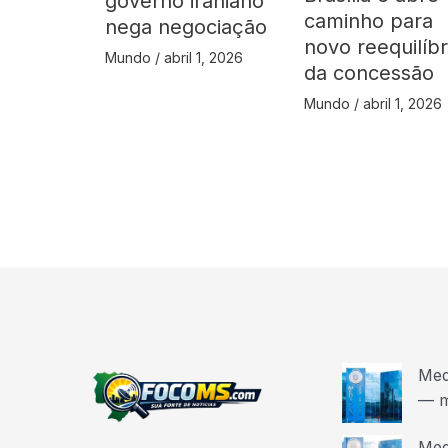
governo iraniano
caminho para
nega negociação
novo reequilíbr
Mundo
/
abril 1, 2026
da concessão
Mundo
/
abril 1, 2026
Med
— m
Med