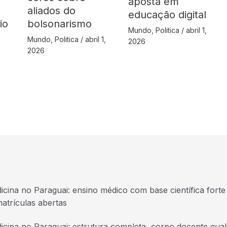
aposta em
aliados do
educação digital
io
bolsonarismo
Mundo
,
Politica
/
abril 1,
Mundo
,
Politica
/
abril 1,
2026
2026
icina no Paraguai: ensino médico com base científica forte 
atrículas abertas
icina no Paraguai: estrutura completa, corpo docente quali