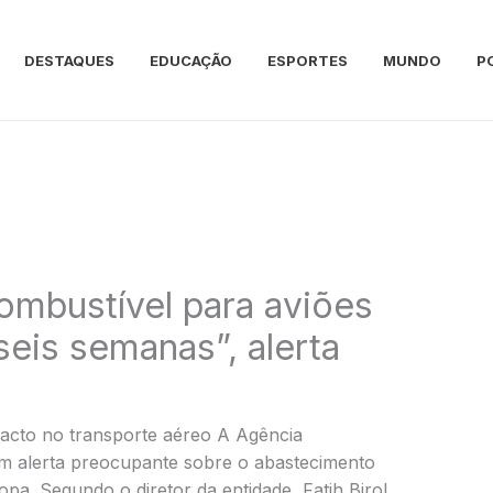
DESTAQUES
EDUCAÇÃO
ESPORTES
MUNDO
P
ombustível para aviões
seis semanas”, alerta
acto no transporte aéreo A Agência
 um alerta preocupante sobre o abastecimento
pa. Segundo o diretor da entidade, Fatih Birol,