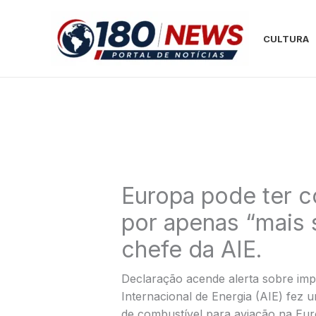
Ir
para
CULTURA
o
conteúdo
Europa pode ter c
por apenas “mais 
chefe da AIE.
Declaração acende alerta sobre imp
Internacional de Energia (AIE) fez
de combustível para aviação na Euro