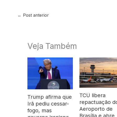
←
Post anterior
Veja Também
TCU libera
Trump afirma que
repactuação d
Irã pediu cessar-
Aeroporto de
fogo, mas
Brasília e abre