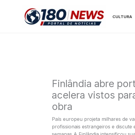
Ir
para
CULTURA
o
conteúdo
Finlândia abre port
acelera vistos par
obra
País europeu projeta milhares de v
profissionais estrangeiros e discute
semanas A Finlândia intensificou sua