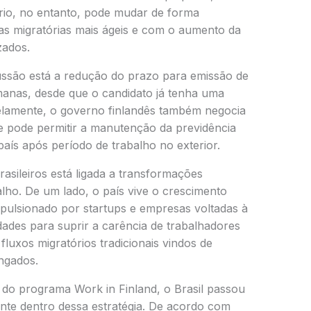
ário, no entanto, pode mudar de forma
icas migratórias mais ágeis e com o aumento da
zados.
cussão está a redução do prazo para emissão de
manas, desde que o candidato já tenha uma
elamente, o governo finlandês também negocia
ue pode permitir a manutenção da previdência
país após período de trabalho no exterior.
brasileiros está ligada a transformações
ho. De um lado, o país vive o crescimento
mpulsionado por startups e empresas voltadas à
ldades para suprir a carência de trabalhadores
luxos migratórios tradicionais vindos de
ongados.
do programa Work in Finland, o Brasil passou
ante dentro dessa estratégia. De acordo com