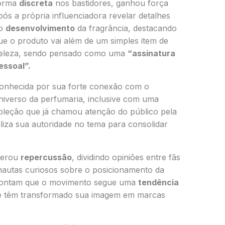
orma
discreta
nos bastidores, ganhou força
pós a própria influenciadora revelar detalhes
o
desenvolvimento
da fragrância, destacando
ue o produto vai além de um simples item de
eleza, sendo pensado como uma
“assinatura
essoal”.
onhecida por sua forte conexão com o
niverso da perfumaria, inclusive com uma
oleção que já chamou atenção do público pela
tiliza sua autoridade no tema para consolidar
gerou
repercussão
, dividindo opiniões entre fãs
nautas curiosos sobre o posicionamento da
apontam que o movimento segue uma
tendência
que têm transformado sua imagem em marcas