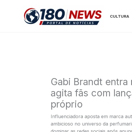
Ir
para
CULTURA
o
conteúdo
Gabi Brandt entra
agita fãs com la
próprio
Influenciadora aposta em marca aut
ambicioso no universo da perfumaria
dominar as redes sociais após anunc