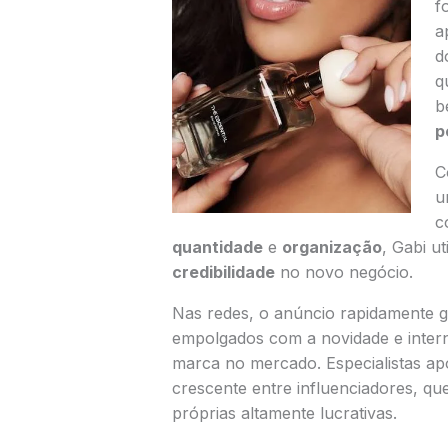
f
a
d
q
b
p
C
u
c
quantidade
e
organização
, Gabi u
credibilidade
no novo negócio.
Nas redes, o anúncio rapidamente 
empolgados com a novidade e inter
marca no mercado. Especialistas 
crescente entre influenciadores, 
próprias altamente lucrativas.