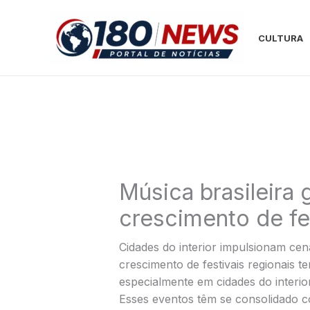
Ir
para
CULTURA
o
conteúdo
Música brasileira
crescimento de fes
Cidades do interior impulsionam cena
crescimento de festivais regionais t
especialmente em cidades do interio
Esses eventos têm se consolidado c