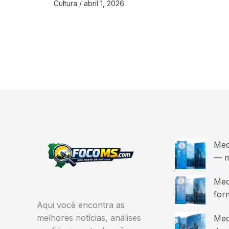
Cultura
/
abril 1, 2026
Med
— m
Med
for
Aqui você encontra as
melhores notícias, análises
Med