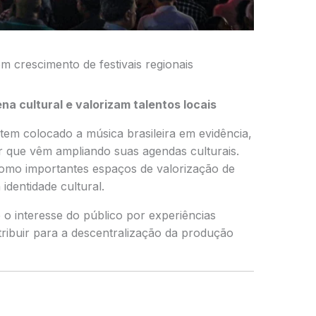
m crescimento de festivais regionais
na cultural e valorizam talentos locais
 tem colocado a música brasileira em evidência,
r que vêm ampliando suas agendas culturais.
omo importantes espaços de valorização de
 identidade cultural.
e o interesse do público por experiências
ntribuir para a descentralização da produção