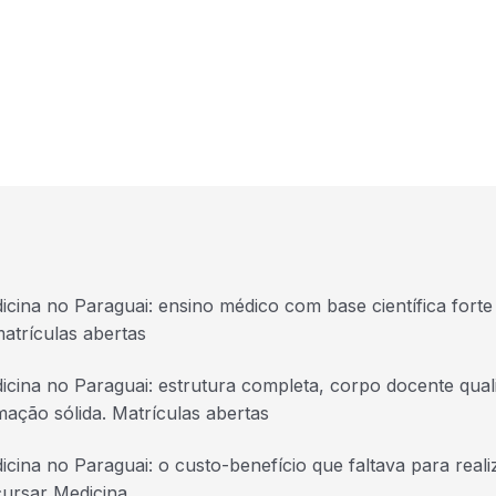
icina no Paraguai: ensino médico com base científica forte 
atrículas abertas
icina no Paraguai: estrutura completa, corpo docente quali
mação sólida. Matrículas abertas
icina no Paraguai: o custo-benefício que faltava para real
cursar Medicina