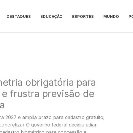
DESTAQUES
EDUCAÇÃO
ESPORTES
MUNDO
P
etria obrigatória para
 e frustra previsão de
ia
a 2027 e amplia prazo para cadastro gratuito;
concretizar O governo federal decidiu adiar,
 cadastro biométrico para concessão e