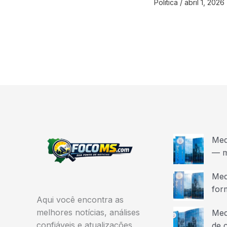
Politica
/
abril 1, 2026
Med
— m
Med
for
Aqui você encontra as
melhores notícias, análises
Med
confiáveis e atualizações
de 