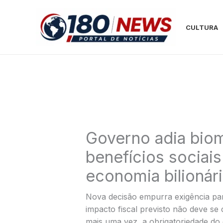
Ir
para
CULTURA
o
conteúdo
Governo adia biom
benefícios sociais
economia bilionár
Nova decisão empurra exigência par
impacto fiscal previsto não deve se 
mais uma vez, a obrigatoriedade do