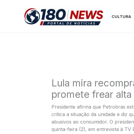
Ir
para
CULTURA
o
conteúdo
Lula mira recompr
promete frear alt
Presidente afirma que Petrobras est
critica a situação da unidade e diz 
abusivos ao consumidor. O president
quinta-feira (2), em entrevista à T