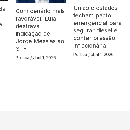
União e estados
ia
Com cenário mais
fecham pacto
favorável, Lula
emergencial para
a
destrava
segurar diesel e
indicação de
conter pressão
Jorge Messias ao
inflacionária
STF
Politica
/
abril 1, 2026
Politica
/
abril 1, 2026