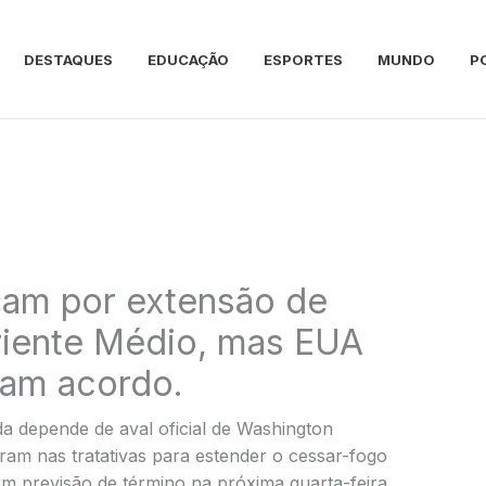
DESTAQUES
EDUCAÇÃO
ESPORTES
MUNDO
P
am por extensão de
riente Médio, mas EUA
zam acordo.
a depende de aval oficial de Washington
ram nas tratativas para estender o cessar-fogo
em previsão de término na próxima quarta-feira