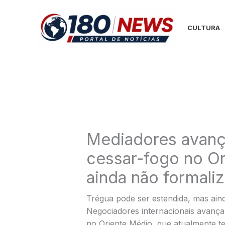
Ir
para
CULTURA
o
conteúdo
Mediadores avanç
cessar-fogo no O
ainda não formali
Trégua pode ser estendida, mas aind
Negociadores internacionais avança
no Oriente Médio, que atualmente t