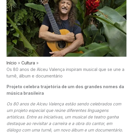
Início
Cultura
Os 80 anos de Alceu Valença inspiram musical que se une a
turnê, álbum e documentário
Projeto celebra trajetória de um dos grandes nomes da
música brasileira
Os 80 anos de
Alceu Valença
estão sendo celebrados com
um projeto especial que reúne diferentes linguagens
artísticas. Entre as iniciativas, um musical de teatro ganha
destaque ao revisitar a carreira e a obra do cantor, em
diálogo com uma turnê, um novo álbum e um documentário.