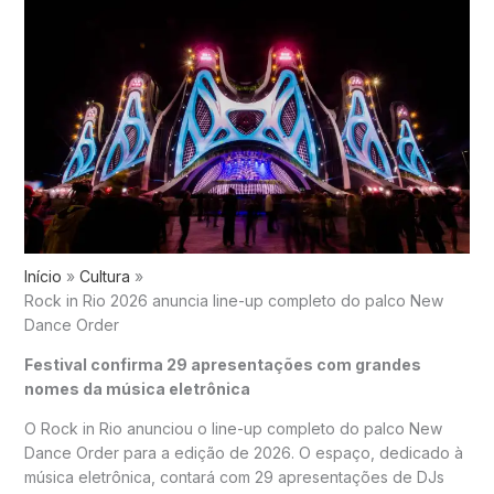
Início
Cultura
Rock in Rio 2026 anuncia line-up completo do palco New
Dance Order
Festival confirma 29 apresentações com grandes
nomes da música eletrônica
O
Rock in Rio
anunciou o line-up completo do palco New
Dance Order para a edição de 2026. O espaço, dedicado à
música eletrônica, contará com 29 apresentações de DJs