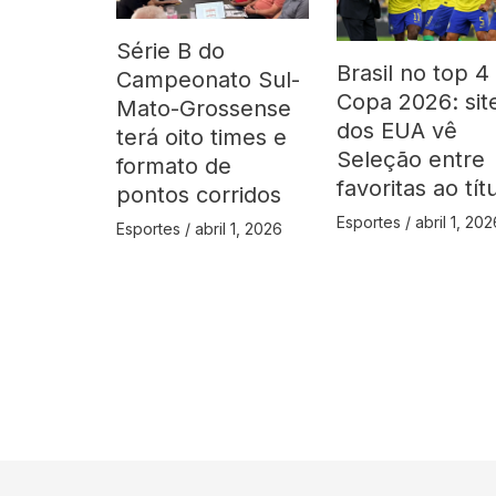
Série B do
Brasil no top 4
Campeonato Sul-
Copa 2026: sit
Mato-Grossense
dos EUA vê
terá oito times e
Seleção entre
formato de
favoritas ao tít
pontos corridos
Esportes
/
abril 1, 202
Esportes
/
abril 1, 2026