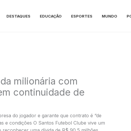
DESTAQUES
EDUCAÇÃO
ESPORTES
MUNDO
P
ida milionária com
em continuidade de
esa do jogador e garante que contrato é “de
as e condições O Santos Futebol Clube vive um
 reconhecer uma dívida de R$ 90,5 milhões