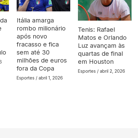
 da
Itália amarga
e
rombo milionário
Tenis: Rafael
após novo
Matos e Orlando
fracasso e fica
Luz avançam às
ulo
sem até 30
quartas de final
milhões de euros
em Houston
6
fora da Copa
Esportes
/
abril 2, 2026
Esportes
/
abril 1, 2026