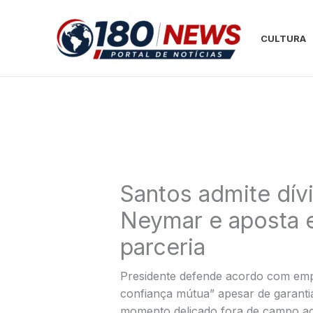
Ir
para
CULTURA
o
conteúdo
Santos admite dív
Neymar e aposta 
parceria
Presidente defende acordo com empr
confiança mútua” apesar de garanti
momento delicado fora de campo ao