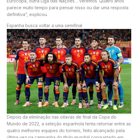
Eurocopa, outra Liga das Nações… veremos. Quatro anos
parece muito tempo para pensar nisso ou dar uma resposta
definitiva”, explicou.
Espanha busca voltar a uma semifinal
Depois da eliminação nas oitavas de final da Copa do
Mundo de 2022, a seleção espanhola tenta retornar entre as
quatro melhores equipes do torneio, feito alcançado pela
última vez na campanha do título mundial conquistado em