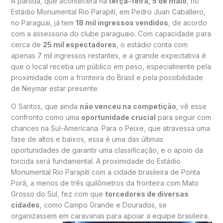
A partida, que acontecerá na
terça-feira, 5 de maio
, no
Estádio Monumental Rio Parapití, em Pedro Juan Caballero,
no Paraguai, já tem
18 mil ingressos vendidos
, de acordo
com a assessoria do clube paraguaio. Com capacidade para
cerca de
25 mil espectadores
, o estádio conta com
apenas 7 mil ingressos restantes, e a grande expectativa é
que o local receba um público em peso, especialmente pela
proximidade com a fronteira do Brasil e pela possibilidade
de Neymar estar presente.
O Santos, que ainda
não venceu na competição
, vê esse
confronto como uma
oportunidade crucial
para seguir com
chances na Sul-Americana. Para o Peixe, que atravessa uma
fase de altos e baixos, essa é uma das últimas
oportunidades de garantir uma classificação, e o apoio da
torcida será fundamental. A proximidade do Estádio
Monumental Rio Parapití com a cidade brasileira de Ponta
Porã, a menos de três quilômetros da fronteira com Mato
Grosso do Sul, fez com que
torcedores de diversas
cidades
, como Campo Grande e Dourados, se
organizassem em caravanas para apoiar a equipe brasileira.