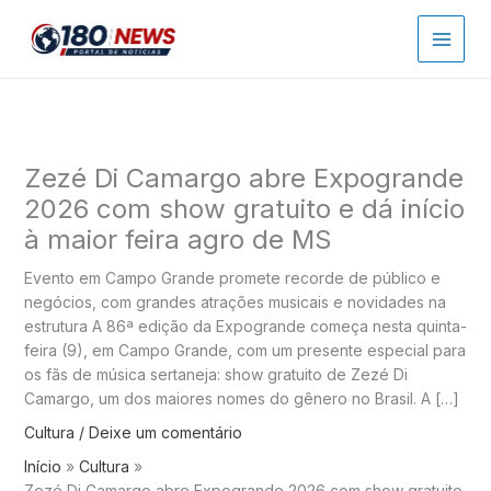
Ir
para
o
conteúdo
Zezé Di Camargo abre Expogrande
2026 com show gratuito e dá início
à maior feira agro de MS
Evento em Campo Grande promete recorde de público e
negócios, com grandes atrações musicais e novidades na
estrutura A 86ª edição da Expogrande começa nesta quinta-
feira (9), em Campo Grande, com um presente especial para
os fãs de música sertaneja: show gratuito de Zezé Di
Camargo, um dos maiores nomes do gênero no Brasil. A […]
Cultura
/
Deixe um comentário
Início
Cultura
Zezé Di Camargo abre Expogrande 2026 com show gratuito